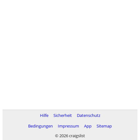
Hilfe
Sicherheit
Datenschutz
Bedingungen
Impressum
App
Sitemap
© 2026 craigslist