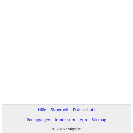
Hilfe
Sicherheit
Datenschutz
Bedingungen
Impressum
App
Sitemap
© 2026 craigslist