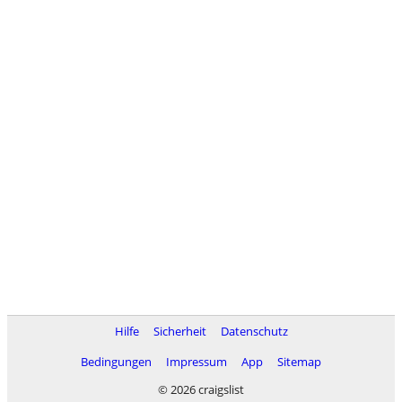
Hilfe
Sicherheit
Datenschutz
Bedingungen
Impressum
App
Sitemap
© 2026 craigslist