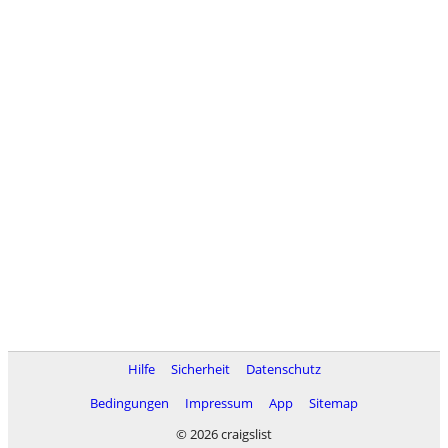
Hilfe
Sicherheit
Datenschutz
Bedingungen
Impressum
App
Sitemap
© 2026 craigslist